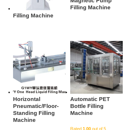
Magnetic Pump
Filling Machine
Filling Machine
Horizontal
Automatic PET
Pneumatic/Floor-
Bottle Filling
Standing Filling
Machine
Machine
Rated
1.00
out of 5