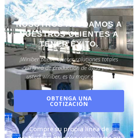
NOSOTROS AYUDAMOS A
NUESTROS CLIENTES A
TENER ÉXITO.
¡Winiber puede ofrecer soluciones totales
en línea de producción de agua para
usted! winiber, es tu mejor elección.
OBTENGA UNA
COTIZACIÓN
Compre su propia línea de