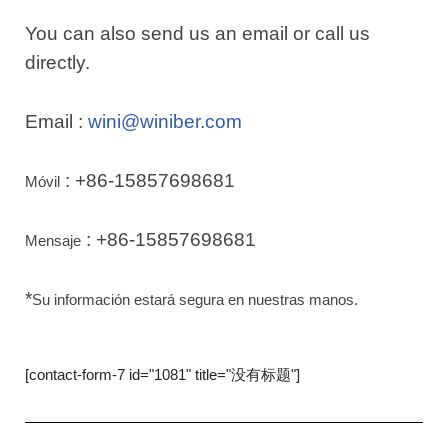
You can also send us an email or call us
directly.
Email :
wini@winiber.com
: +86-15857698681
Móvil
: +86-15857698681
Mensaje
*
Su información estará segura en nuestras manos.
[contact-form-7 id="1081" title="没有标题"]